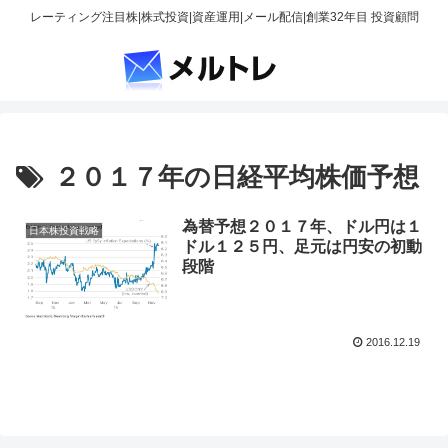
レーティング注目株|株式投資|資産運用|メール配信|創業32年目 投資顧問
２０１７年の日経平均株価予想
為替予想２０１７年、ドル円は１
日本株投資戦略
ドル１２５円、足元は円安の初動
段階
2016.12.19