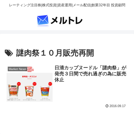
レーティング注目株|株式投資|資産運用|メール配信|創業32年目 投資顧問
謎肉祭１０月販売再開
日清カップヌードル「謎肉祭」が
Market News
発売３日間で売れ過ぎの為に販売
休止
2016.09.17