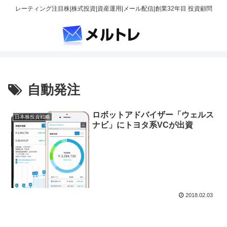
レーティング注目株|株式投資|資産運用|メール配信|創業32年目 投資顧問
自動発注
ロボットアドバイザー「ウェルス
日本株投資戦略
ナビ」にトヨタ系VCが出資
2018.02.03