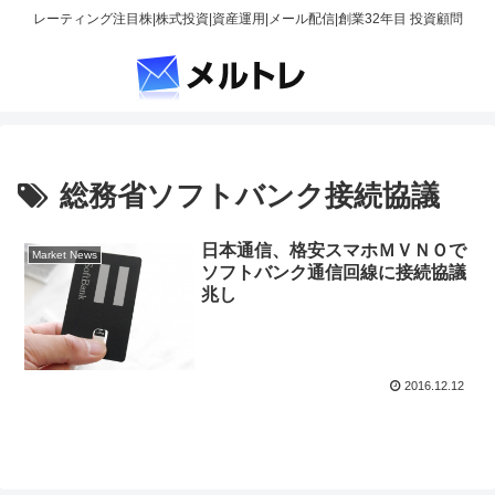
レーティング注目株|株式投資|資産運用|メール配信|創業32年目 投資顧問
総務省ソフトバンク接続協議
日本通信、格安スマホＭＶＮＯで
Market News
ソフトバンク通信回線に接続協議
兆し
2016.12.12