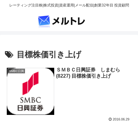
レーティング注目株|株式投資|資産運用|メール配信|創業32年目 投資顧問
目標株価引き上げ
ＳＭＢＣ日興証券 しまむら
SMBC日興
(8227) 目標株価引き上げ
2016.06.29