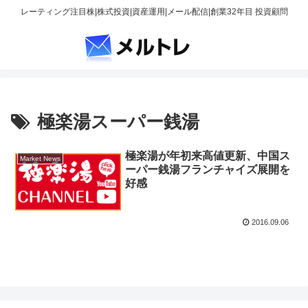
レーティング注目株|株式投資|資産運用|メール配信|創業32年目 投資顧問
極楽湯スーパー銭湯
極楽湯が年初来高値更新、中国ス
Market News
ーパー銭湯フランチャイズ展開を
好感
2016.09.06