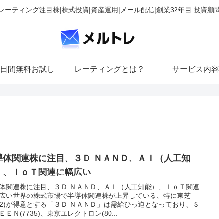
レーティング注目株|株式投資|資産運用|メール配信|創業32年目 投資顧
日間無料お試し
レーティングとは？
サービス内容
導体関連株に注目、３Ｄ ＮＡＮＤ、ＡＩ（人工知
）、ＩｏＴ関連に幅広い
体関連株に注目、３Ｄ ＮＡＮＤ、ＡＩ（人工知能）、ＩｏＴ関連
広い世界の株式市場で半導体関連株が上昇している、特に東芝
502)が得意とする「３Ｄ ＮＡＮＤ」は需給ひっ迫となっており、Ｓ
ＥＥＮ(7735)、東京エレクトロン(80...