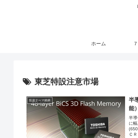
ホーム
７
東芝特設注意市場
半
投資テーマ銘柄
能
半導
に幅
(6
ＣＲ