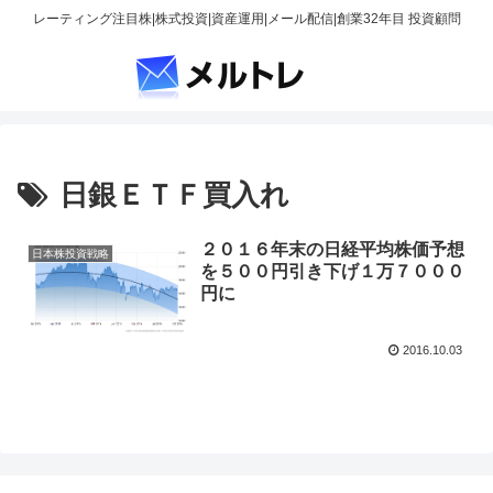
レーティング注目株|株式投資|資産運用|メール配信|創業32年目 投資顧問
日銀ＥＴＦ買入れ
２０１６年末の日経平均株価予想
日本株投資戦略
を５００円引き下げ１万７０００
円に
2016.10.03