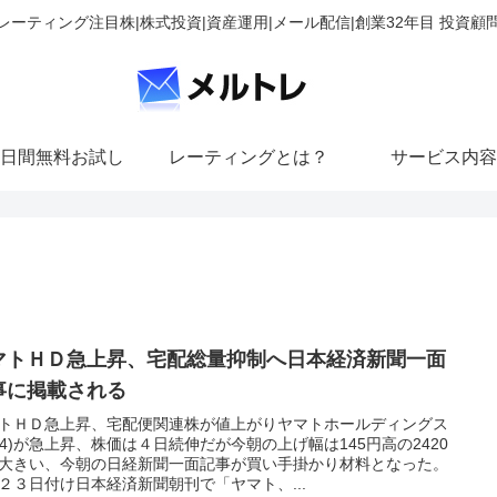
レーティング注目株|株式投資|資産運用|メール配信|創業32年目 投資顧
日間無料お試し
レーティングとは？
サービス内容
マトＨＤ急上昇、宅配総量抑制へ日本経済新聞一面
事に掲載される
トＨＤ急上昇、宅配便関連株が値上がりヤマトホールディングス
064)が急上昇、株価は４日続伸だが今朝の上げ幅は145円高の2420
大きい、今朝の日経新聞一面記事が買い手掛かり材料となった。
２３日付け日本経済新聞朝刊で「ヤマト、...