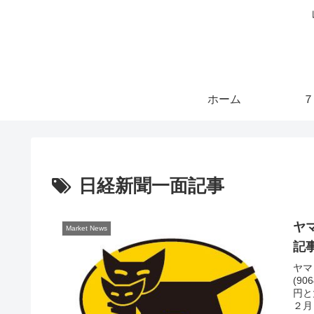
ホーム
７
日経新聞一面記事
ヤ
Market News
記
ヤマ
(9
円と
２月