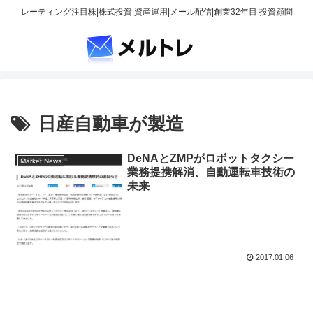
レーティング注目株|株式投資|資産運用|メール配信|創業32年目 投資顧問
日産自動車が製造
DeNAとZMPがロボットタクシー
Market News
業務提携解消、自動運転車技術の
未来
2017.01.06