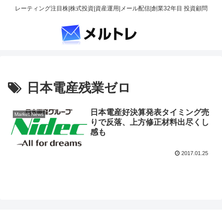
レーティング注目株|株式投資|資産運用|メール配信|創業32年目 投資顧問
日本電産残業ゼロ
日本電産好決算発表タイミング売
Market News
りで反落、上方修正材料出尽くし
感も
2017.01.25