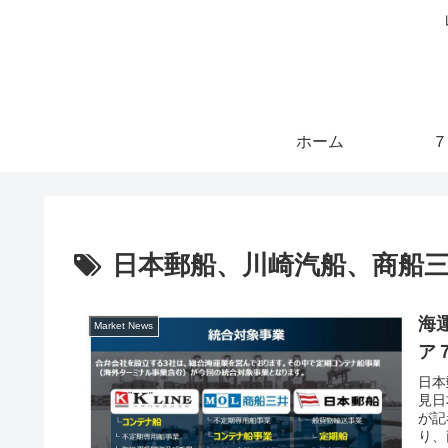
ホーム
７
日本郵船、川崎汽船、商船
海
Market News
ア
日本
見日
が記
り、