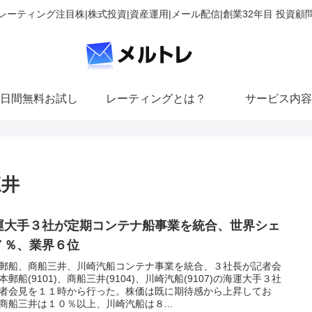
レーティング注目株|株式投資|資産運用|メール配信|創業32年目 投資顧
日間無料お試し
レーティングとは？
サービス内容
三井
運大手３社が定期コンテナ船事業を統合、世界シェ
７％、業界６位
郵船、商船三井、川崎汽船コンテナ事業を統合、３社長が記者会
本郵船(9101)、商船三井(9104)、川崎汽船(9107)の海運大手３社
者会見を１１時から行った。株価は既に期待感から上昇してお
商船三井は１０％以上、川崎汽船は８...