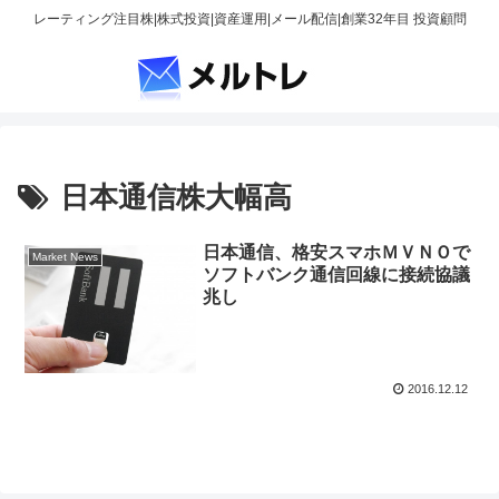
レーティング注目株|株式投資|資産運用|メール配信|創業32年目 投資顧問
日本通信株大幅高
日本通信、格安スマホＭＶＮＯで
Market News
ソフトバンク通信回線に接続協議
兆し
2016.12.12