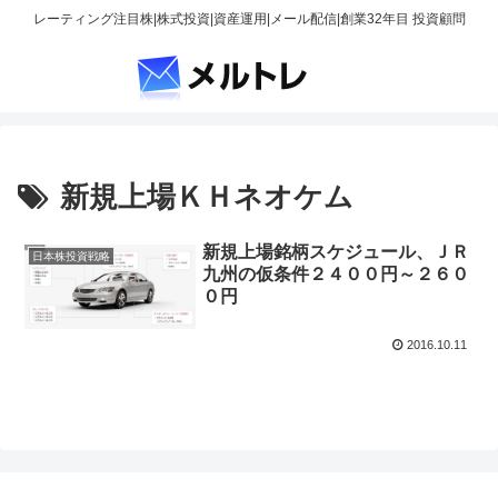
レーティング注目株|株式投資|資産運用|メール配信|創業32年目 投資顧問
新規上場ＫＨネオケム
新規上場銘柄スケジュール、ＪＲ
日本株投資戦略
九州の仮条件２４００円～２６０
０円
2016.10.11