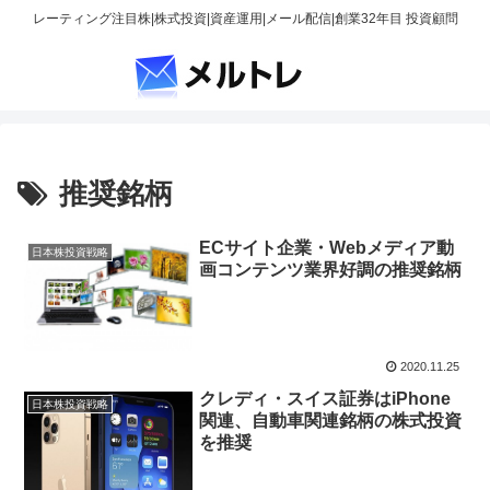
レーティング注目株|株式投資|資産運用|メール配信|創業32年目 投資顧問
推奨銘柄
ECサイト企業・Webメディア動
日本株投資戦略
画コンテンツ業界好調の推奨銘柄
2020.11.25
クレディ・スイス証券はiPhone
日本株投資戦略
関連、自動車関連銘柄の株式投資
を推奨