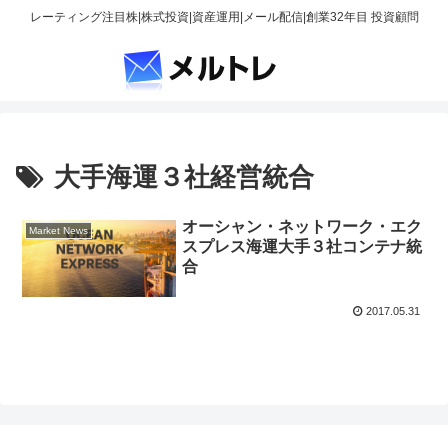
レーティング注目株|株式投資|資産運用|メール配信|創業32年目 投資顧問
大手海運３社経営統合
オーシャン・ネットワーク・エク
Market News
スプレス海運大手３社コンテナ統
合
2017.05.31