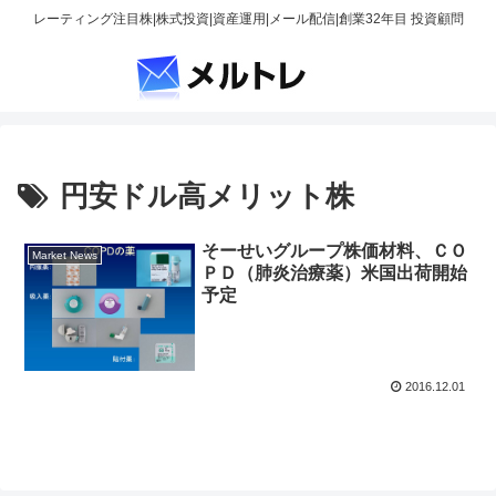
レーティング注目株|株式投資|資産運用|メール配信|創業32年目 投資顧問
円安ドル高メリット株
そーせいグループ株価材料、ＣＯ
Market News
ＰＤ（肺炎治療薬）米国出荷開始
予定
2016.12.01