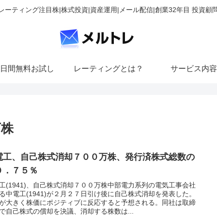
レーティング注目株|株式投資|資産運用|メール配信|創業32年目 投資顧
日間無料お試し
レーティングとは？
サービス内容
万株
電工、自己株式消却７００万株、発行済株式総数の
０．７５％
工(1941)、自己株式消却７００万株中部電力系列の電気工事会社
る中電工(1941)が２月２７日引け後に自己株式消却を発表した。
が大きく株価にポジティブに反応すると予想される。同社は取締
で自己株式の償却を決議、消却する株数は...