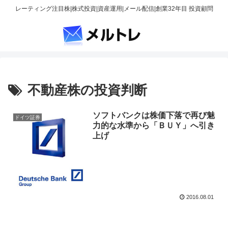
レーティング注目株|株式投資|資産運用|メール配信|創業32年目 投資顧問
不動産株の投資判断
ソフトバンクは株価下落で再び魅
ドイツ証券
力的な水準から「ＢＵＹ」へ引き
上げ
2016.08.01