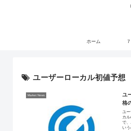
ホーム
７
ユーザーローカル初値予想
ユ
Market News
格
ユー
カル
で、
いう