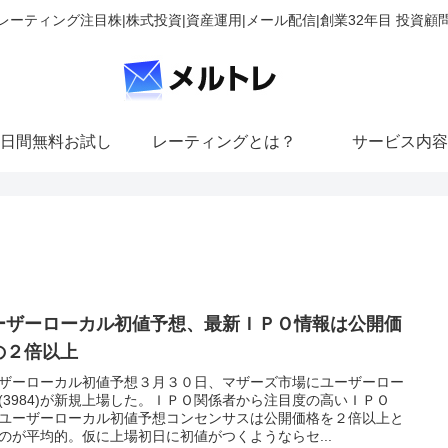
レーティング注目株|株式投資|資産運用|メール配信|創業32年目 投資顧
日間無料お試し
レーティングとは？
サービス内容
ーザーローカル初値予想、最新ＩＰＯ情報は公開価
の２倍以上
ザーローカル初値予想３月３０日、マザーズ市場にユーザーロー
(3984)が新規上場した。ＩＰＯ関係者から注目度の高いＩＰＯ
ユーザーローカル初値予想コンセンサスは公開価格を２倍以上と
のが平均的。仮に上場初日に初値がつくようならセ...