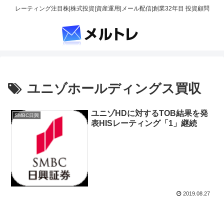
レーティング注目株|株式投資|資産運用|メール配信|創業32年目 投資顧問
ユニゾホールディングス買収
ユニゾHDに対するTOB結果を発
SMBC日興
表HISレーティング「1」継続
2019.08.27