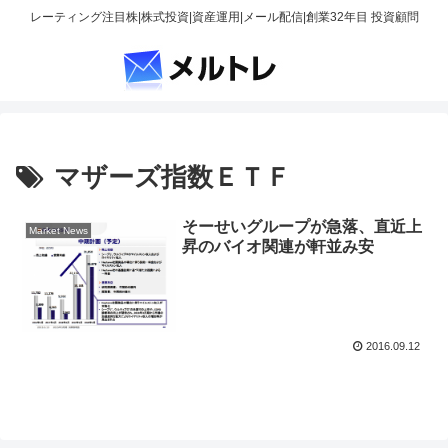
レーティング注目株|株式投資|資産運用|メール配信|創業32年目 投資顧問
マザーズ指数ＥＴＦ
そーせいグループが急落、直近上
Market News
昇のバイオ関連が軒並み安
2016.09.12