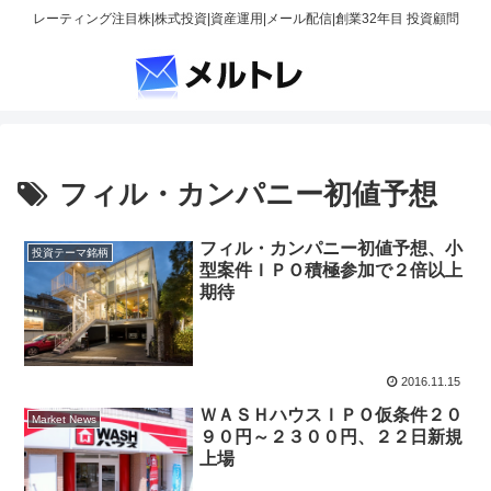
レーティング注目株|株式投資|資産運用|メール配信|創業32年目 投資顧問
フィル・カンパニー初値予想
フィル・カンパニー初値予想、小
投資テーマ銘柄
型案件ＩＰＯ積極参加で２倍以上
期待
2016.11.15
ＷＡＳＨハウスＩＰＯ仮条件２０
Market News
９０円～２３００円、２２日新規
上場