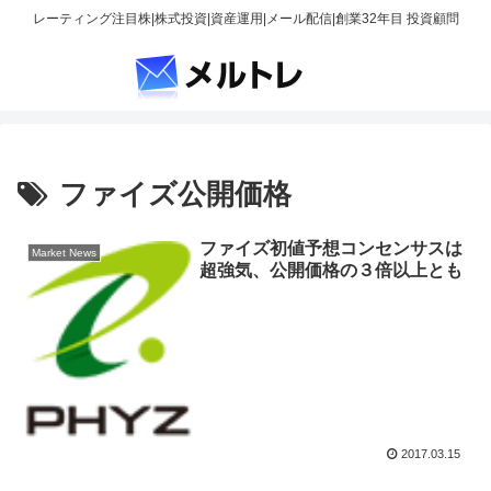
レーティング注目株|株式投資|資産運用|メール配信|創業32年目 投資顧問
ファイズ公開価格
ファイズ初値予想コンセンサスは
Market News
超強気、公開価格の３倍以上とも
2017.03.15