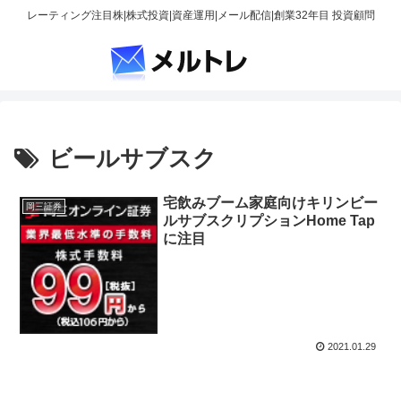
レーティング注目株|株式投資|資産運用|メール配信|創業32年目 投資顧問
ビールサブスク
宅飲みブーム家庭向けキリンビー
岡三証券
ルサブスクリプションHome Tap
に注目
2021.01.29