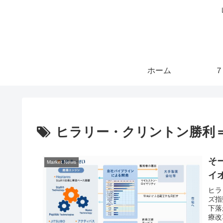
ホーム
７
ヒラリー・クリントン勝利
そ
Market News
イ
ヒラ
ズ指
下落
療改