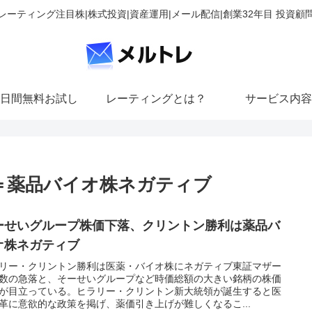
レーティング注目株|株式投資|資産運用|メール配信|創業32年目 投資顧
日間無料お試し
レーティングとは？
サービス内容
＝薬品バイオ株ネガティブ
ーせいグループ株価下落、クリントン勝利は薬品バ
オ株ネガティブ
リー・クリントン勝利は医薬・バイオ株にネガティブ東証マザー
数の急落と、そーせいグループなど時価総額の大きい銘柄の株価
が目立っている。ヒラリー・クリントン新大統領が誕生すると医
革に意欲的な政策を掲げ、薬価引き上げが難しくなるこ...