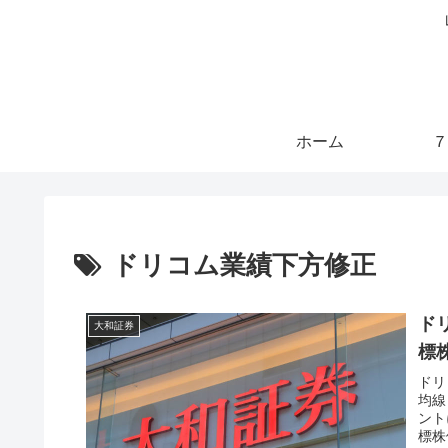
ホーム
７
ドリコム業績下方修正
ド
大和証券
標
ドリ
均線
ント
標株