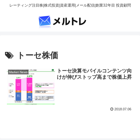
レーティング注目株|株式投資|資産運用|メール配信|創業32年目 投資顧問
トーセ株価
トーセ決算モバイルコンテンツ向
Market News
けが伸びストップ高まで株価上昇
2018.07.06