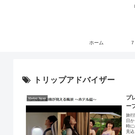
ホーム
７
トリップアドバイザー
プ
Market News
ー
旅行
日か
時に
見込