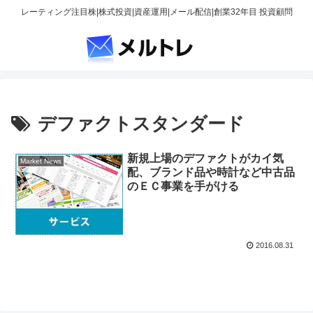
レーティング注目株|株式投資|資産運用|メール配信|創業32年目 投資顧問
デファクトスタンダード
新規上場のデファクトがカイ気
Market News
配、ブランド品や時計など中古品
のＥＣ事業を手がける
2016.08.31