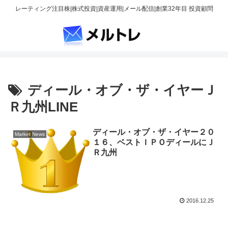
レーティング注目株|株式投資|資産運用|メール配信|創業32年目 投資顧問
ディール・オブ・ザ・イヤーＪ
Ｒ九州LINE
ディール・オブ・ザ・イヤー２０
Market News
１６、ベストＩＰＯディールにＪ
Ｒ九州
2016.12.25