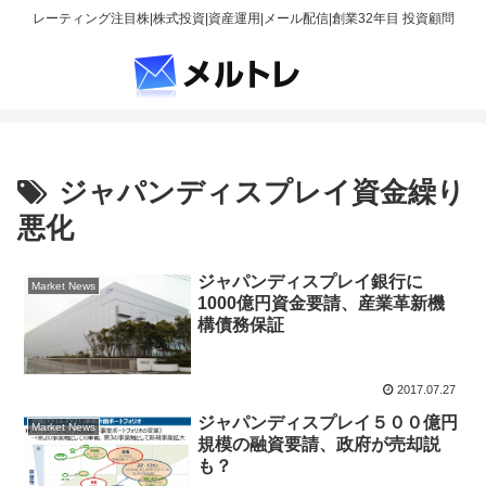
レーティング注目株|株式投資|資産運用|メール配信|創業32年目 投資顧問
ジャパンディスプレイ資金繰り
悪化
ジャパンディスプレイ銀行に
Market News
1000億円資金要請、産業革新機
構債務保証
2017.07.27
ジャパンディスプレイ５００億円
Market News
規模の融資要請、政府が売却説
も？