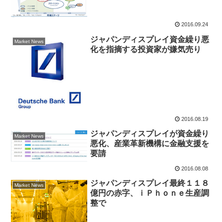
2016.09.24
ジャパンディスプレイ資金繰り悪
Market News
化を指摘する投資家が嫌気売り
2016.08.19
ジャパンディスプレイが資金繰り
Market News
悪化、産業革新機構に金融支援を
要請
2016.08.08
ジャパンディスプレイ最終１１８
Market News
億円の赤字、ｉＰｈｏｎｅ生産調
整で