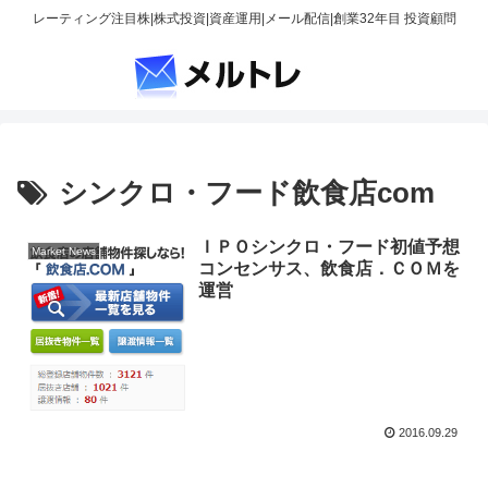
レーティング注目株|株式投資|資産運用|メール配信|創業32年目 投資顧問
シンクロ・フード飲食店com
ＩＰＯシンクロ・フード初値予想
Market News
コンセンサス、飲食店．ＣＯＭを
運営
2016.09.29