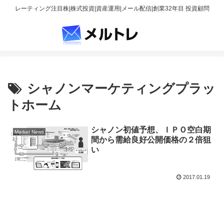
レーティング注目株|株式投資|資産運用|メール配信|創業32年目 投資顧問
シャノンマーケティングプラッ
トホーム
シャノン初値予想、ＩＰＯ空白期
Market News
間から需給良好公開価格の２倍狙
い
2017.01.19