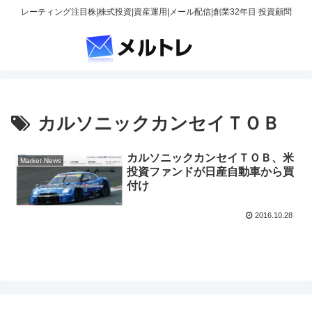
レーティング注目株|株式投資|資産運用|メール配信|創業32年目 投資顧問
カルソニックカンセイＴＯＢ
カルソニックカンセイＴＯＢ、米
Market News
投資ファンドが日産自動車から買
付け
2016.10.28