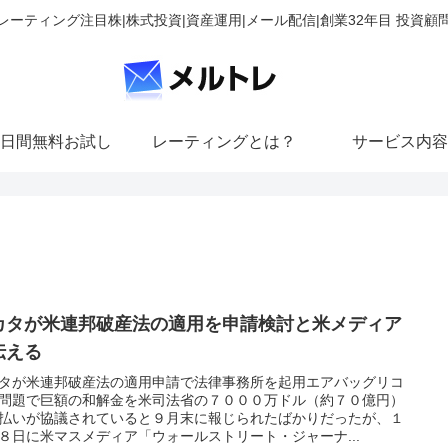
レーティング注目株|株式投資|資産運用|メール配信|創業32年目 投資顧
日間無料お試し
レーティングとは？
サービス内容
カタが米連邦破産法の適用を申請検討と米メディア
伝える
タが米連邦破産法の適用申請で法律事務所を起用エアバッグリコ
問題で巨額の和解金を米司法省の７０００万ドル（約７０億円）
払いが協議されていると９月末に報じられたばかりだったが、１
８日に米マスメディア「ウォールストリート・ジャーナ...