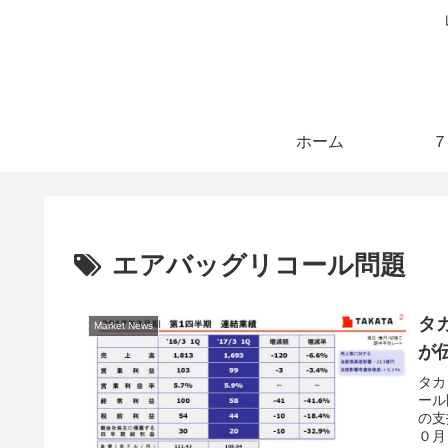
ホーム
７
エアバッグリコール問題
タ
Market News
が
タカ
ール
の支
０月