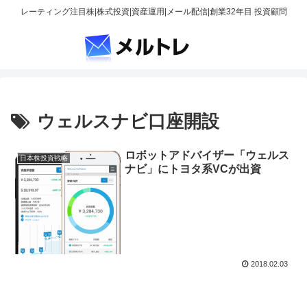
レーティング注目株|株式投資|資産運用|メール配信|創業32年目 投資顧問
ウェルスナビ口座開設
ロボットアドバイザー「ウェルス
日本株投資戦略
ナビ」にトヨタ系VCが出資
2018.02.03