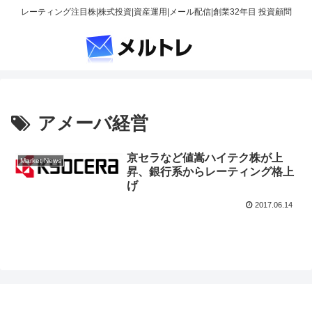
レーティング注目株|株式投資|資産運用|メール配信|創業32年目 投資顧問
アメーバ経営
京セラなど値嵩ハイテク株が上
Market News
昇、銀行系からレーティング格上
げ
2017.06.14