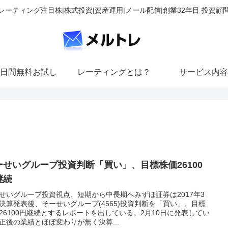
レーティング注目株|株式投資|資産運用|メール配信|創業32年目 投資顧
日間無料お試し
レーティングとは？
サービス内容
ーせいグループ投資判断「買い」、目標株価26100
継続
せいグループ投資視点、短期から中長期へみずほ証券は2017年3
決算発表後、そーせいグループ(4565)投資判断を「買い」、目標
26100円継続とするレポートを出している。2月10日に発表してい
正後の業績とほぼ変わりが無く決算...