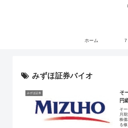
ホーム
７
みずほ証券バイオ
そ
みずほ証券
円
そー
月期
株価
る修