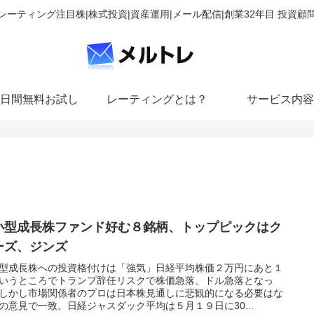
レーティング注目株|株式投資|資産運用|メール配信|創業32年目 投資顧
日間無料お試し
レーティングとは？
サービス内容
小型成長株ファンド好む８銘柄、トップピックはク
ーズ、ジンズ
型成長株への投資格付けは「強気」日経平均株価２万円にあと１
いうところでトランプ辞任リスクで株価急落、ドル急落となっ
しかし市場関係者のプロは日本株見通しに悲観的になる必要はな
の意見で一致。日経ジャスダック平均は５月１９日に30...