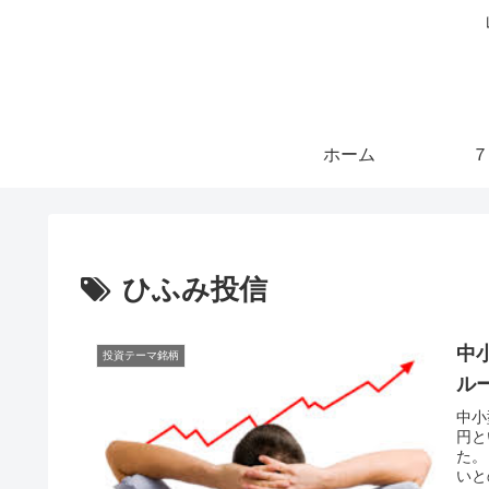
ホーム
７
ひふみ投信
中
投資テーマ銘柄
ル
中小
円と
た。
いと