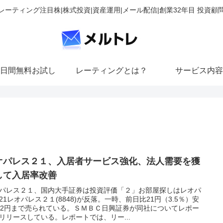
レーティング注目株|株式投資|資産運用|メール配信|創業32年目 投資顧
日間無料お試し
レーティングとは？
サービス内容
オパレス２１、入居者サービス強化、法人需要を獲
して入居率改善
パレス２１、国内大手証券は投資評価「２」お部屋探しはレオパ
21レオパレス２１(8848)が反落。一時、前日比21円（3.5％）安
82円まで売られている。ＳＭＢＣ日興証券が同社についてレポー
リリースしている。レポートでは、リー...