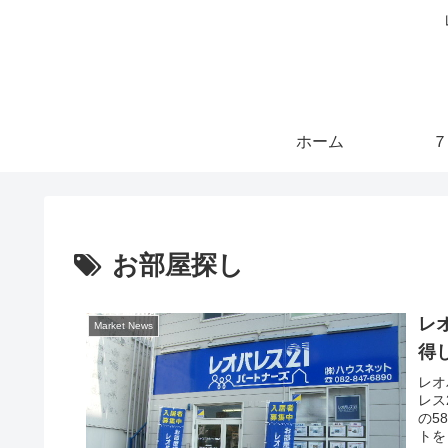
ホーム
７
お部屋探し
レ
Market News
得
レオ
レス
の5
トを