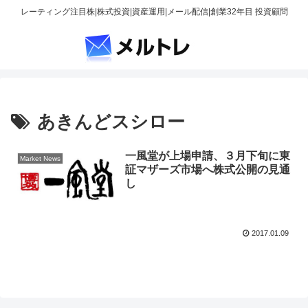
レーティング注目株|株式投資|資産運用|メール配信|創業32年目 投資顧問
あきんどスシロー
一風堂が上場申請、３月下旬に東
Market News
証マザーズ市場へ株式公開の見通
し
2017.01.09